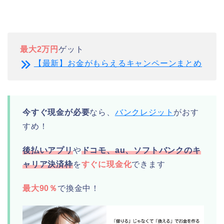
最大2万円
ゲット
【最新】お金がもらえるキャンペーンまとめ
今すぐ現金が必要
なら、
バンクレジット
がおす
すめ！
後払いアプリ
や
ドコモ、au、ソフトバンクのキ
ャリア決済枠
を
すぐに現金化
できます
最大90％
で換金中！