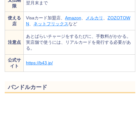
支払期
翌月末まで
限
使える
Visaカード加盟店、
Amazon
、
メルカリ
、
ZOZOTOW
店
N
、
ネットフリックス
など
あとばらいチャージをするたびに、手数料がかかる。
注意点
実店舗で使うには、リアルカードを発行する必要があ
る。
公式サ
https://b43.jp/
イト
バンドルカード