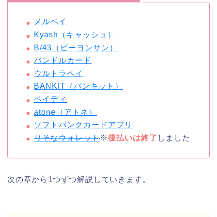
メルペイ
Kyash（キャッシュ）
B/43（ビーヨンサン）
バンドルカード
ウルトラペイ
BANKIT（バンキット）
ペイディ
atone（アトネ）
ソフトバンクカードアプリ
りそなウォレット
※
後払いは終了
しました
次の章から1つずつ解説していきます。