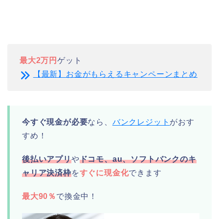
最大2万円
ゲット
【最新】お金がもらえるキャンペーンまとめ
今すぐ現金が必要
なら、
バンクレジット
がおす
すめ！
後払いアプリ
や
ドコモ、au、ソフトバンクのキ
ャリア決済枠
を
すぐに現金化
できます
最大90％
で換金中！