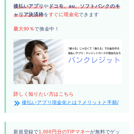
後払いアプリ
や
ドコモ、au、ソフトバンクのキ
ャリア決済枠
を
すぐに現金化
できます
最大90％
で換金中！
詳しく知りたい方はこちら
後払いアプリ現金化とは？メリットと手順/
新規登録で
1,000円分のTIPマネー
が無料でゲッ