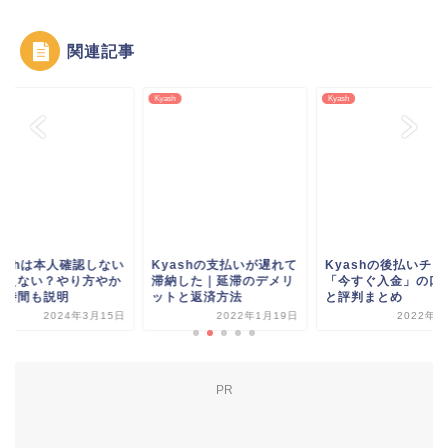
関連記事
h
Kyash
Kyash
yashは本人確認しない
Kyashの支払いが遅れて
Kyashの後払いチャ
使えない？やり方やか
滞納した｜延滞のデメリ
「今すぐ入金」の口
る時間も説明
ットと返済方法
と評判まとめ
2024年3月15日
2022年1月19日
2022年4
PR