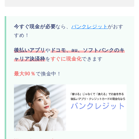
今すぐ現金が必要
なら、
バンクレジット
がおす
すめ！
後払いアプリ
や
ドコモ、au、ソフトバンクのキ
ャリア決済枠
を
すぐに現金化
できます
最大90％
で換金中！