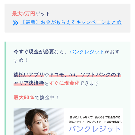
最大2万円
ゲット
【最新】お金がもらえるキャンペーンまとめ
今すぐ現金が必要
なら、
バンクレジット
がおす
すめ！
後払いアプリ
や
ドコモ、au、ソフトバンクのキ
ャリア決済枠
を
すぐに現金化
できます
最大90％
で換金中！