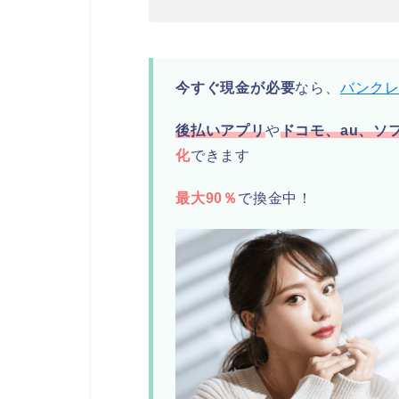
今すぐ現金が必要
なら、
バンク
後払いアプリ
や
ドコモ、au、ソ
化
できます
最大90％
で換金中！