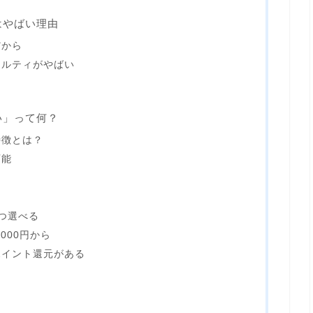
はやばい理由
だから
ナルティがやばい
い」って何？
特徴とは？
可能
つ選べる
000円から
ポイント還元がある