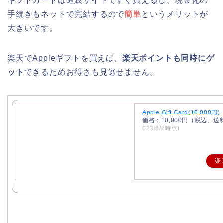
ギフトカードは通販サイトですぐ買えるし、現金化の
手続きもネットで完結するので
簡単
というメリットが
大きいです。
楽天でAppleギフトを買えば、
楽天ポイントも同時にゲ
ット
できるためお得さも見逃せません。
Apple Gift Card(10,000円)
価格：10,000円（税込、送
023/8/8時点)
楽