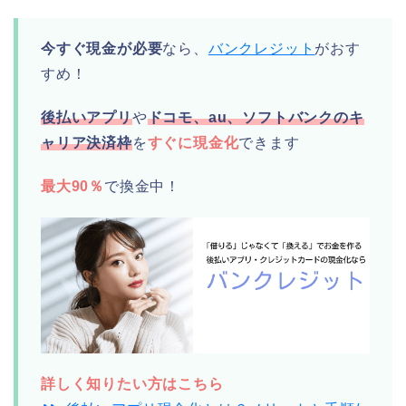
今すぐ現金が必要
なら、
バンクレジット
がおす
すめ！
後払いアプリ
や
ドコモ、au、ソフトバンクのキ
ャリア決済枠
を
すぐに現金化
できます
最大90％
で換金中！
詳しく知りたい方はこちら