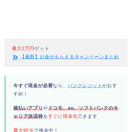
最大2万円
ゲット
【最新】お金がもらえるキャンペーンまとめ
今すぐ現金が必要
なら、
バンクレジット
がおす
すめ！
後払いアプリ
や
ドコモ、au、ソフトバンクのキ
ャリア決済枠
を
すぐに現金化
できます
最大90％
で換金中！