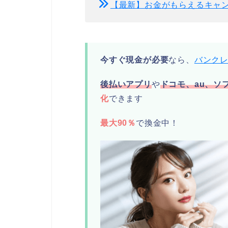
【最新】お金がもらえるキャ
今すぐ現金が必要
なら、
バンク
後払いアプリ
や
ドコモ、au、ソ
化
できます
最大90％
で換金中！