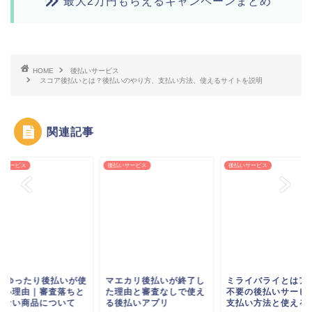
最大2万円もらえるキャンペーンまとめ
HOME
後払いサービス
スコア後払いとは？後払いのやり方、支払い方法、使えるサイトを説明
関連記事
いサービス
後払いサービス
後払いサービス
uのゆったり後払いが使
マエカリ後払いが終了し
ミライバライとはア
ない理由｜審査落ちと
た理由と審査なしで使え
不要の後払いサービ
えない商品について
る後払いアプリ
支払い方法と使える