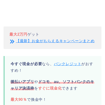
最大2万円
ゲット
【最新】お金がもらえるキャンペーンまとめ
今すぐ現金が必要
なら、
バンクレジット
がおす
すめ！
後払いアプリ
や
ドコモ、au、ソフトバンクのキ
ャリア決済枠
を
すぐに現金化
できます
最大90％
で換金中！