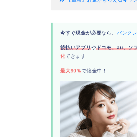
今すぐ現金が必要
なら、
バンク
後払いアプリ
や
ドコモ、au、ソ
化
できます
最大90％
で換金中！